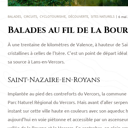
BALADES
,
CIRCUITS
,
CYCLOTOURISME
,
DÉCOUVERTE
,
SITES NATURELS
6 mai
Balades au fil de la Bou
À une trentaine de kilomètres de Valence, à hauteur de Sa
cristallines à celles de l’Isère. C’est un point de départ idéa
sa source à Lans-en-Vercors.
Saint-Nazaire-en-Royans
Implantée au pied des contreforts du Vercors, la commune 
Parc Naturel Régional du Vercors. Mais avant d’aller serpen
instant sur cette ville haute en couleurs avec son aquedu
aujourd’hui en voie piétonne et accessible par un ascenseu
vallée de la Bourne et le Vercors. En contrebas, en plein cœ